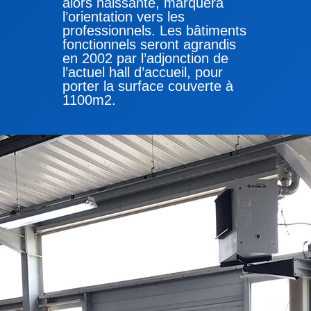
alors naissante, marquera
l’orientation vers les
professionnels. Les bâtiments
fonctionnels seront agrandis
en 2002 par l’adjonction de
l’actuel hall d’accueil, pour
porter la surface couverte à
1100m2.